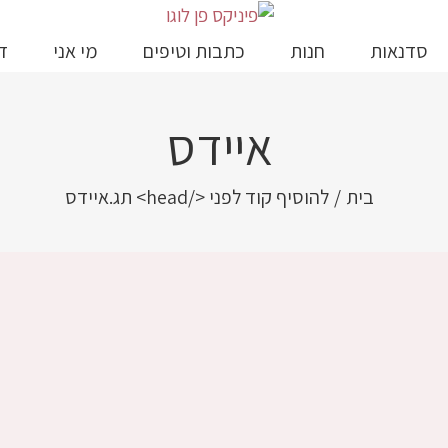
סדנאות
חנות
כתבות וטיפים
מי אני
ד
איידס
בית
/
להוסיף קוד לפני </head> תג.
איידס