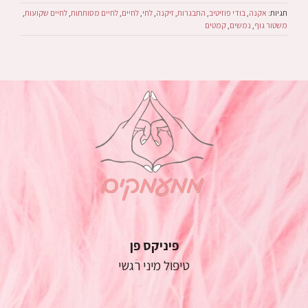
תגיות:
אקנה
,
בודי פוזיטיב
,
התבגרות
,
זיקנה
,
לחי
,
לחיים
,
לחיים מסותתות
,
לחיים שקועות
,
משטור גוף
,
נמשים
,
קמטים
פיניקס פן
טיפול מיני רגשי