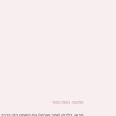
חתיכות- הפות המיני
תראו, הלכתי (יותר ישבתי) עם הפוסט הזה הרבה