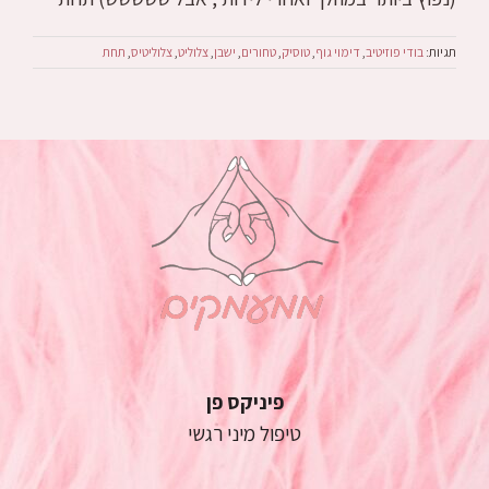
תגיות:
בודי פוזיטיב
,
דימוי גוף
,
טוסיק
,
טחורים
,
ישבן
,
צלוליט
,
צלוליטיס
,
תחת
פיניקס פן
טיפול מיני רגשי