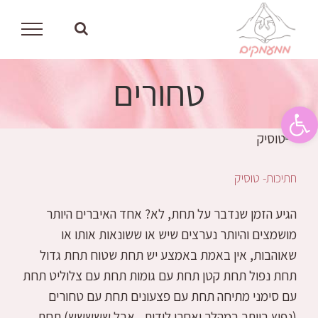
לג
תוכן
טחורים
פתח סרגל נגישות
חתיכות- טוסיק
הגיע הזמן שנדבר על תחת, לא? אחד האיברים היותר
מושמצים והיותר נערצים שיש או ששונאות אותו או
שאוהבות, אין באמת באמצע יש תחת שטוח תחת גדול
תחת נפול תחת קטן תחת עם גומות תחת עם צלוליט תחת
עם סימני מתיחה תחת עם פצעונים תחת עם טחורים
(נפוץ ביותר במהלך ואחרי לידות , אבל ששששש) תחת