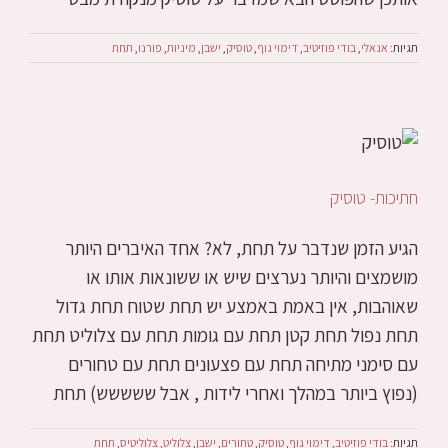
תגיות:
אנאלי
,
בודי פוזיטיב
,
דימוי גוף
,
טוסיק
,
ישבן
,
מיניות
,
פורנו
,
תחת
חתיכות- טוסיק
הגיע הזמן שנדבר על תחת, לא? אחד האיברים היותר
מושמצים והיותר נערצים שיש או ששונאות אותו או
שאוהבות, אין באמת באמצע יש תחת שטוח תחת גדול
תחת נפול תחת קטן תחת עם גומות תחת עם צלוליט תחת
עם סימני מתיחה תחת עם פצעונים תחת עם טחורים
(נפוץ ביותר במהלך ואחרי לידות , אבל ששששש) תחת
תגיות:
בודי פוזיטיב
,
דימוי גוף
,
טוסיק
,
טחורים
,
ישבן
,
צלוליט
,
צלוליטיס
,
תחת