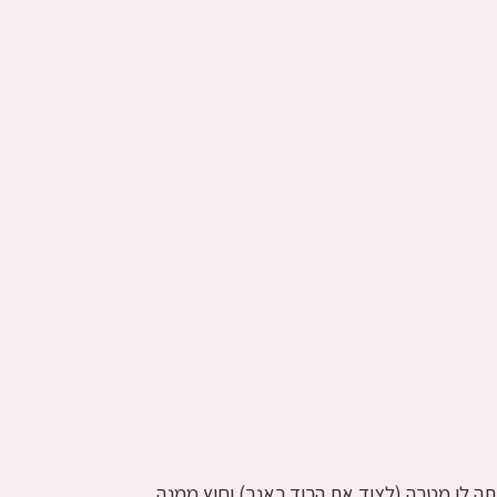
ייתה לו מטרה (לצוד את הרוד ראנר) וחוץ ממנה