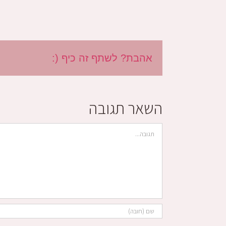
אהבת? לשתף זה כיף (:
השאר תגובה
הערה