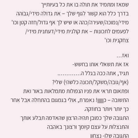
שמאז ומתמיד את תולה בו את כל בעיותייך
בדרך כלל הוא קשור לגוף שלך – את גדולה מידי/גבוהה
מידי/נמוכה/שעירה/כהה או שיש לך אף גדול/חזה קטן וכו'
לפעמים לתכונות – את קולנית מידי/דעתנית מידי/
צחקנית וכו'
ואז…
אז את תשאלי אותו בחשש-
תגיד, אתה ככה בגלל ה………….
(אף/גובה/משקל/תכונה כלשהי) שלי?
ופתאום תראי את פניו הנפולות מתמלאות באור ואת
התשובה – כןןןןן! נאמרת, אולי בגמגום בהתחלה אבל אחר
כך יותר ויותר בחוזקה.
התגובה שלך כמובן תהיה הרצון שהאדמה תבלע אותך
והתנצלות על עצם קיומך ורצונך באהבה
התגובה שלו- נצחון