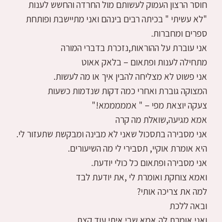
חוסר הרצון העמוק לעשותם מול החרדה והחשש לענות
"לא עשיתי " בכיתה רבים בינהם ואני מתיישבת ופותחת
ספרים ומחברות.
אני עוברת על ההוראות,נזכרת בדברי המורה
מתחילה לענות ופתאום – בלאק אאוט
אני פשוט לא מצליחה להבין איך או מה לעשות.
המצוקה גוברת ואחרי כמה דקות שנדמות כשעות
צעקה יוצאת מפי – " אמממממא!"
אמא מגיעה,שואלת מה קרה
אני מסבירה בתסכול שאני לא מבינה ומבקשת שתעזור לי.
היא אומרת אוקיי, תסבירי לי מה השיעורים.
אני מסבירה ופתאום כל כולי יודעת.
ואמא צוחקת ואומרת לי ,את יודעת לבד
למה את צריכה אותי?
ובאה ללכת
ואני אומרת לה,אמא שבי איתי עוד קצת