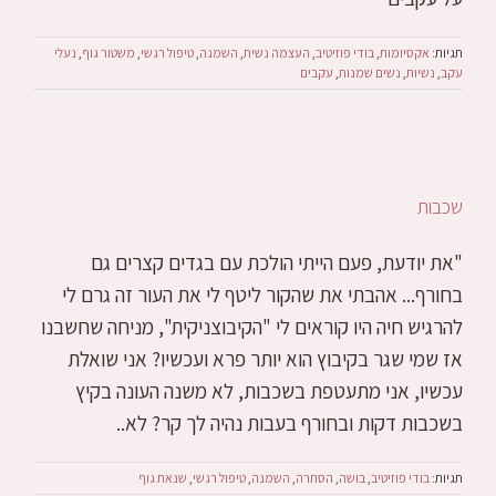
תגיות:
אקסיומות
,
בודי פוזיטיב
,
העצמה נשית
,
השמנה
,
טיפול רגשי
,
משטור גוף
,
נעלי
עקב
,
נשיות
,
נשים שמנות
,
עקבים
שכבות
"את יודעת, פעם הייתי הולכת עם בגדים קצרים גם
בחורף... אהבתי את שהקור ליטף לי את העור זה גרם לי
להרגיש חיה היו קוראים לי "הקיבוצניקית", מניחה שחשבנו
אז שמי שגר בקיבוץ הוא יותר פרא ועכשיו? אני שואלת
עכשיו, אני מתעטפת בשכבות, לא משנה העונה בקיץ
בשכבות דקות ובחורף בעבות נהיה לך קר? לא..
תגיות:
בודי פוזיטיב
,
בושה
,
הסתרה
,
השמנה
,
טיפול רגשי
,
שנאת גוף