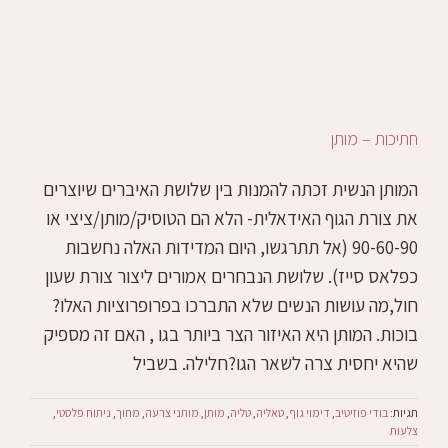
חתיכות – מותן
המותן הנשית זכתה להמנות בין שלושת האיברים שיוצרים
את צורת הגוף האידאלית- הלא הם הטוסיק/מותן/ציצי או
90-60-90 (אל תתרגשו, היום המדידות האלה נחשבות
כפלאס סייז). שלושת הנבחרים אמורים ליצור צורת שעון
חול,מה עושות הנשים שלא התברכו בפרופרוציות האלו?
בוכות. המותן היא האיזור הצר ביותר בגו , האם זה מספיק
שהיא יחסית צרה לשאר הגו?חלילה. בשביל
תגיות:
בודי פוזיטיב
,
דימוי גוף
,
טאליה
,
טליה
,
מותן
,
מותני צרעה
,
מחוך
,
ניתוח פלסטי
,
צלעות