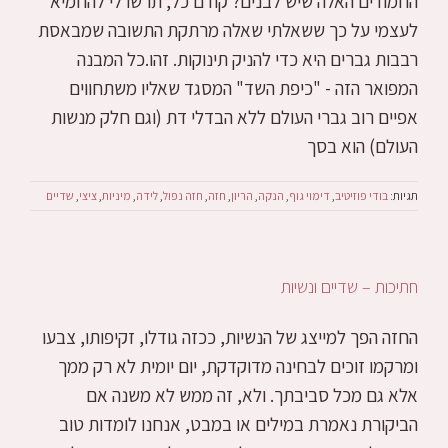
החמודים האלה שיש לבנים? קודם כל, תרשו לי להחמיא
לעצמי על כך ששאלתי שאלה מרתקת התשובה שמבאסת
רבבות גברים היא כדי להניק תינוקות. זהו.כל המבנה
המפואר הזה - "כיפת השד" המסגד שאליו משתחווים
אפיים רוב גברי העולם ללא הבדלי דת (וגם חלק מנשות
העולם) הוא בסך
תגיות:
בודי פוזיטיב
,
דימוי גוף
,
הנקה
,
הריון
,
חזה
,
חזה נפול
,
לידה
,
מיניות
,
ציצי
,
שדיים
חתיכות – שדיים ונשיות
החזה הפך למייצג של הנשיות, ככזה גודלו, זקיפותו, צבעו
ומרקמו זוכים לבחינה מדוקדקת, יום יומית לא רק ממך
אלא גם מכל סביבתך. ולא, זה ממש לא משנה אם
הביקורת נאמרת במילים או במבט, אנחנו לומדות טוב